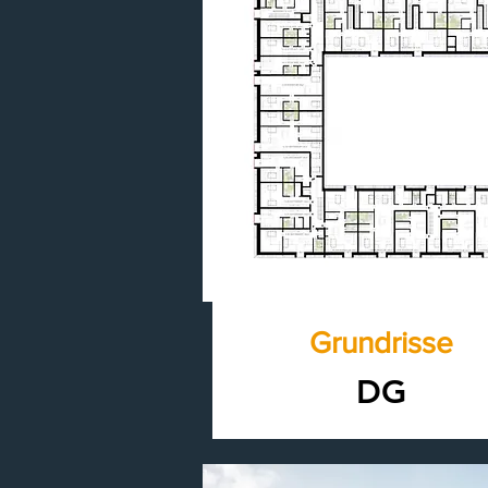
Grundrisse
DG