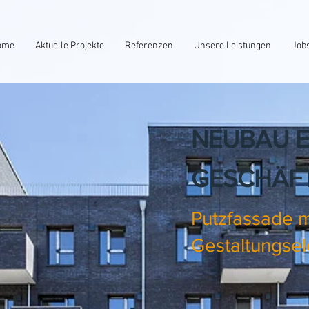
ome
Aktuelle Projekte
Referenzen
Unsere Leistungen
Job
NEUBAU E
GESCHÄF
Putzfassade m
Gestaltungse