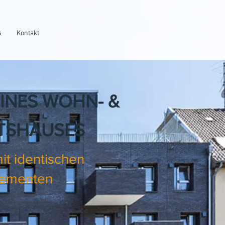
s
Kontakt
INES WOHN- &
TSHAUSES
it identischen
lementen